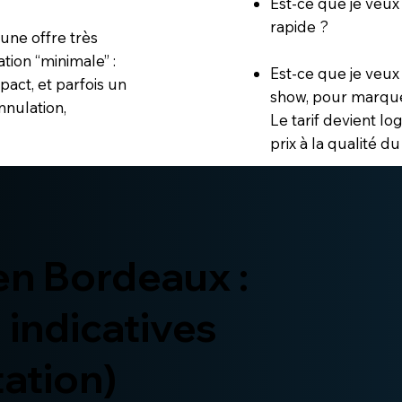
Est-ce que je veux
rapide ?
une offre très
tion “minimale” :
Est-ce que je veux
act, et parfois un
show, pour marqu
nnulation,
Le tarif devient lo
prix à la qualité du
en Bordeaux :
 indicatives
tation)