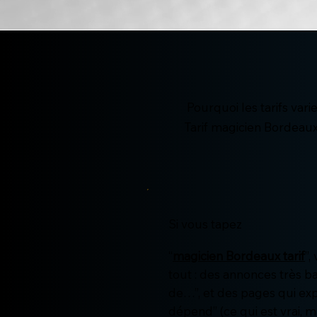
Pourquoi les tarifs vari
Tarif magicien Bordeaux 
Si vous tapez
“
magicien Bordeaux tarif
”,
tout : des annonces très ba
de…”, et des pages qui ex
dépend” (ce qui est vrai, ma