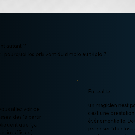
ent autant ?
: pourquoi les prix vont du simple au triple ?
En réalité
un magicien n’est p
 vous allez voir de
c’est une prestation 
sses, des “à partir
événementielle. De
pliquent que “ça
proposer “du close-
is insuffisant).