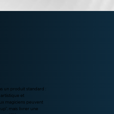
as un produit standard :
artistique et
ux magiciens peuvent
up”, mais livrer une