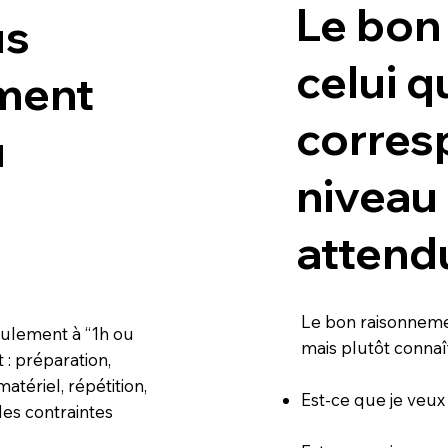
Le bon 
us
celui q
ment
corres
u
niveau 
attend
Le bon raisonnemen
eulement à “1h ou
mais plutôt connaî
t : préparation,
matériel, répétition,
Est-ce que je ve
des contraintes