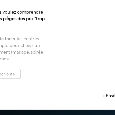
s voulez comprendre
s pièges des prix “trop
 de
tarifs
, les critères
mple pour choisir un
ment (
mariage
, soirée
tendu.
ponibilité
• Bas