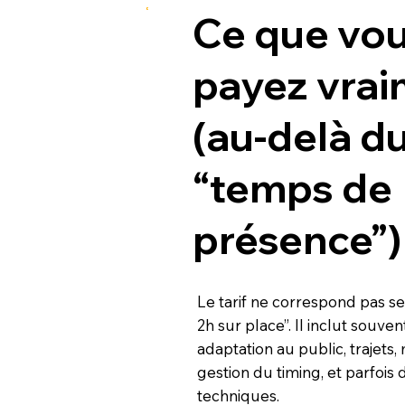
Ce que vo
payez vrai
(au-delà d
“temps de
présence”)
Le tarif ne correspond pas s
2h sur place”. Il inclut souven
adaptation au public, trajets, 
gestion du timing, et parfois 
techniques.