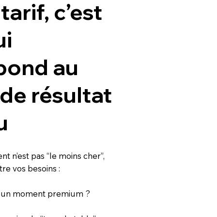
tarif, c’est
ui
pond au
de résultat
u
t n’est pas “le moins cher”,
tre vos besoins :
ux un moment premium ?