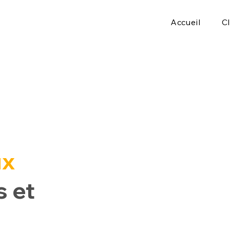
Accueil
C
ux
s et