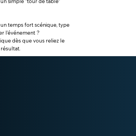
 un simple “tour de table”
 un temps fort scénique, type
er l’événement ?
gique dès que vous reliez le
 résultat.