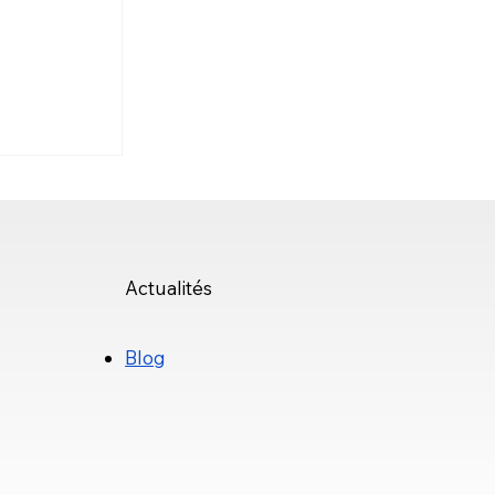
éation de
ements
ations de
Actualités
invet met
ampion du
artiste du
Blog
ervice de la
 de moments