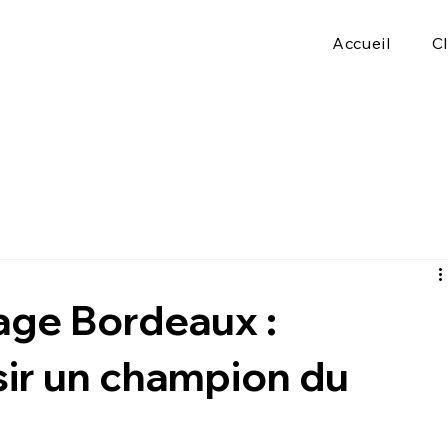
Accueil
C
e
age Bordeaux :
sir un champion du