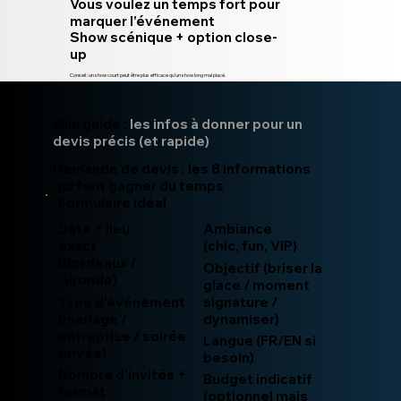
Vous voulez un temps fort pour
marquer l’événement
Show scénique + option close-
up
Conseil : un show court peut être plus efficace qu’un show long mal placé.
Mini guide :
les infos à donner pour un
devis précis (et rapide)
Demande de devis : les 8 informations
qui font gagner du temps
Formulaire idéal
Date + lieu
Ambiance
exact
(chic, fun, VIP)
(Bordeaux /
Objectif (briser la
Gironde)
glace / moment
Type d’événement
signature /
(mariage /
dynamiser)
entreprise / soirée
Langue (FR/EN si
privée)
besoin)
Nombre d’invités +
Budget indicatif
format
(optionnel mais