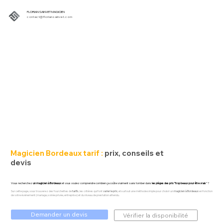
FLORIAN SAINVET MAGICIEN
contact@floriansainvet.com
Magicien Bordeaux tarif :
prix, conseils et
devis
Vous recherchez
un magicien à Bordeaux
et vous voulez comprendre combien ça coûte vraiment sans tomber dans
les pièges des prix “trop beaux pour être vrais
” ?
Sur cette page, vous trouverez des fourchettes de
tarifs
, les critères qui font
varier le prix
, et surtout une méthode simple pour choisir un
magicien à Bordeaux
en fonction
de votre événement (
mariage
, soirée privée,
entreprise
) et du niveau de prestation attendu.
Demander un devis
Vérifier la disponibilité