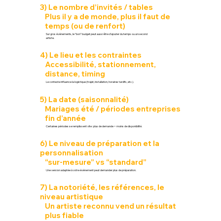
3) Le nombre d’invités / tables
Plus il y a de monde, plus il faut de
temps (ou de renfort)
Sur gros événements, le “bon” budget peut aussi être d’ajouter du temps ou un second
artiste.
4) Le lieu et les contraintes
Accessibilité, stationnement,
distance, timing
Le contexte influence la logistique (trajet, installation, horaires tardifs, etc.).
5) La date (saisonnalité)
Mariages été / périodes entreprises
fin d’année
Certaines périodes se remplissent vite : plus de demande = moins de disponibilité.
6) Le niveau de préparation et la
personnalisation
“sur-mesure” vs “standard”
Une version adaptée à votre événement peut demander plus de préparation.
7) La notoriété, les références, le
niveau artistique
Un artiste reconnu vend un résultat
plus fiable