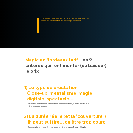
⚠️
Important : l’objectif ici n’est pas de “promettre un prix”, mais de vous
donner une base réaliste + une méthode pour comparer.
Magicien Bordeaux tarif :
les 9
critères qui font monter (ou baisser)
le prix
1) Le type de prestation
Close-up, mentalisme, magie
digitale, spectacle…
Les formats ne demandent pas le même niveau de préparation, le même matériel et la
même énergie sur la durée.
2) La durée réelle (et la “couverture”)
1h peut suffire… ou être trop court
Une prestation de 1h pour 20 invités n’a pas le même rendu que 1h pour 120 invités.