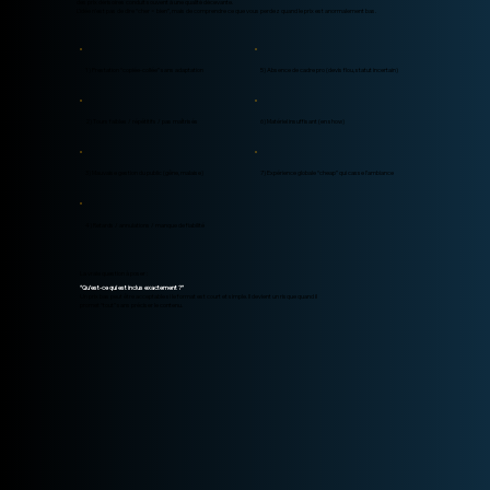
des prix dérisoires conduit souvent à une qualité décevante.
L’idée n’est pas de dire “cher = bien”, mais de comprendre ce que vous perdez quand le prix est anormalement bas.
1) Prestation “copiée-collée” sans adaptation
5) Absence de cadre pro (devis flou, statut incertain)
2) Tours faibles / répétitifs / pas maîtrisés
6) Matériel insuffisant (en show)
3) Mauvaise gestion du public (gêne, malaise)
7) Expérience globale “cheap” qui casse l’ambiance
4) Retards / annulations / manque de fiabilité
La vraie question à poser :
“Qu’est-ce qui est inclus exactement ?”
Un prix bas peut être acceptable si le format est court et simple. Il devient un risque quand il
promet “tout” sans préciser le contenu.