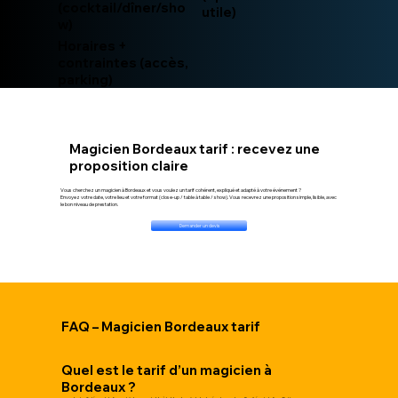
(cocktail/dîner/sho
utile)
w)
Horaires +
contraintes (accès,
parking)
Magicien Bordeaux tarif : recevez une
proposition claire
Vous cherchez un magicien à Bordeaux et vous voulez un tarif cohérent, expliqué et adapté à votre événement ?
Envoyez votre date, votre lieu et votre format (close-up / table à table / show). Vous recevrez une proposition simple, lisible, avec
le bon niveau de prestation.
Demander un devis
FAQ – Magicien Bordeaux tarif
Quel est le tarif d’un magicien à
Bordeaux ?