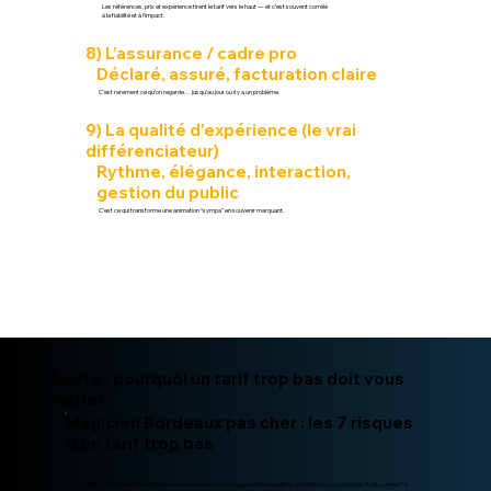
Les références, prix et expérience tirent le tarif vers le haut — et c’est souvent corrélé
à la fiabilité et à l’impact.
8) L’assurance / cadre pro
Déclaré, assuré, facturation claire
C’est rarement ce qu’on regarde… jusqu’au jour où il y a un problème.
9) La qualité d’expérience (le vrai
différenciateur)
Rythme, élégance, interaction,
gestion du public
C’est ce qui transforme une animation “sympa” en souvenir marquant.
Alerte : pourquoi un tarif trop bas doit vous
méfier
Magicien Bordeaux
pas cher : les 7 risques
d’un tarif trop bas
On trouve parfois des offres très basses, mais plusieurs professionnels rappellent qu’attendre une prestation “tout compris” à