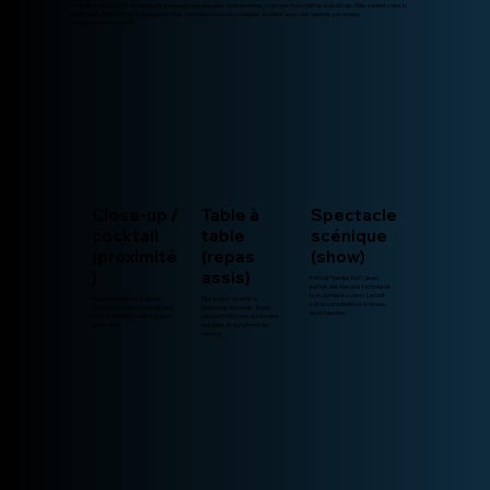
Pour être utile (et plus transparent que beaucoup de pages concurrentes), voici des fourchettes indicatives. Elles varient selon la
date, le lieu, le format et le volume d’invités. Certaines sources publiques donnent aussi des repères par niveau
d’expérience/notoriété
Close-up /
Table à
Spectacle
cocktail
table
scénique
(proximité
(repas
(show)
)
assis)
Format “temps fort”, avec
parfois des besoins techniques
(son, lumière, scène). Le tarif
Souvent choisi pour lancer
Plus long à “couvrir” si
suit la complexité et le niveau
l’ambiance, créer du lien et faire
beaucoup de tables : le prix
de production.
monter l’énergie sans imposer
dépend fortement du nombre
une scène.
de tables et du rythme du
service.