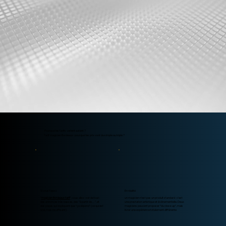
Pourquoi les tarifs varient autant ?
Tarif magicien Bordeaux : pourquoi les prix vont du simple au triple ?
Si vous tapez
En réalité
“
magicien Bordeaux tarif
”, vous allez voir de tout :
un magicien n’est pas un produit standard : c’est
des annonces très basses, des “à partir de…”, et
une prestation artistique et événementielle. Deux
des pages qui expliquent que “ça dépend” (ce qui est
magiciens peuvent proposer “du close-up”, mais
vrai, mais insuffisant).
livrer une expérience totalement différente