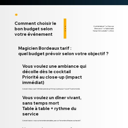
Comment choisir le
Cocktail debout ? → Close-up
bon budget selon
Dîner assis ? → Table à table
Temps fort souhaité ? → Show
votre événement
Magicien Bordeaux tarif :
quel budget prévoir selon votre objectif ?
Vous voulez une ambiance qui
décolle dès le cocktail
Priorité au close-up (impact
immédiat)
Conseil : mieux vaut 1h30 bien pensée qu’1h trop courte pour “couvrir” tout le monde.
Vous voulez un dîner vivant,
sans temps mort
Table à table + rythme du
service
Conseil : basez-vous sur le nombre de tables, pas sur “le nombre d’heures au hasard”.