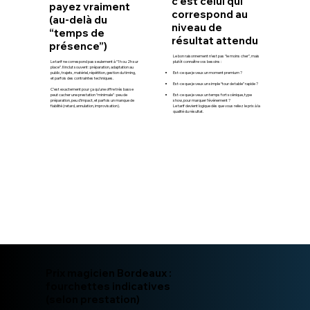
c’est celui qui
payez vraiment
correspond au
(au-delà du
niveau de
“temps de
résultat attendu
présence”)
Le bon raisonnement n’est pas “le moins cher”, mais
Le tarif ne correspond pas seulement à “1h ou 2h sur
plutôt connaître vos besoins :
place”. Il inclut souvent : préparation, adaptation au
public, trajets, matériel, répétition, gestion du timing,
Est-ce que je veux un moment premium ?
et parfois des contraintes techniques.
Est-ce que je veux un simple “tour de table” rapide ?
C’est exactement pour ça qu’une offre très basse
peut cacher une prestation “minimale” : peu de
Est-ce que je veux un temps fort scénique, type
préparation, peu d’impact, et parfois un manque de
show, pour marquer l’événement ?
fiabilité (retard, annulation, improvisation).
Le tarif devient logique dès que vous reliez le prix à la
qualité du résultat.
Prix magicien Bordeaux :
fourchettes indicatives
(selon prestation)